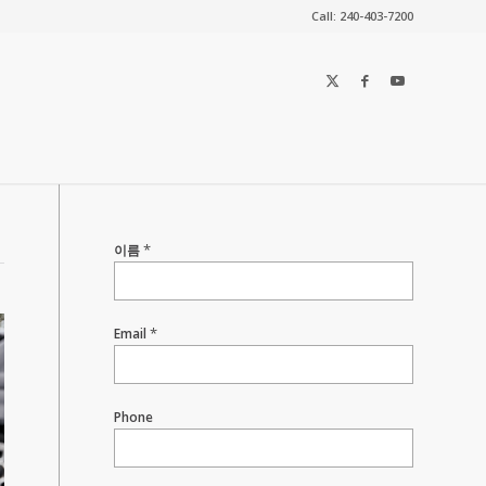
Call: 240-403-7200
Contact
*
이름
Us
*
Email
Phone